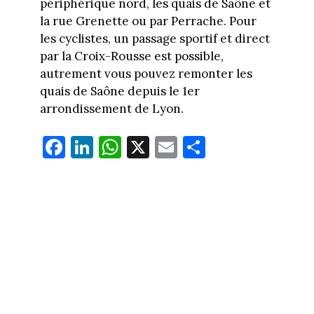
périphérique nord, les quais de Saône et
la rue Grenette ou par Perrache. Pour
les cyclistes, un passage sportif et direct
par la Croix-Rousse est possible,
autrement vous pouvez remonter les
quais de Saône depuis le 1er
arrondissement de Lyon.
Fa
Li
W
X
E
Pa
ce
nk
ha
m
rt
bo
ed
ts
ail
ag
ok
In
Ap
er
p