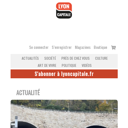
Accéder
au
contenu
Voir
Se connecter
S’enregistrer
Magazines
Boutique
le
ACTUALITÉS
SOCIÉTÉ
PRÈS DE CHEZ VOUS
CULTURE
panier
ART DE VIVRE
POLITIQUE
VIDÉOS
S'abonner à lyoncapitale.fr
ACTUALITÉ