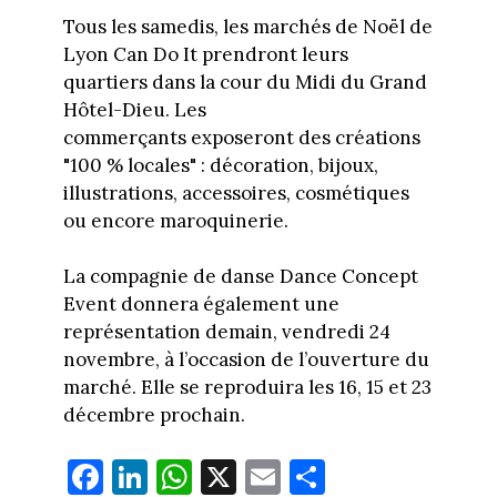
Tous les samedis, les marchés de Noël de
Lyon Can Do It prendront leurs
quartiers dans la cour du Midi du Grand
Hôtel-Dieu. Les
commerçants exposeront des créations
"100 % locales" : décoration, bijoux,
illustrations, accessoires, cosmétiques
ou encore maroquinerie.
La compagnie de danse Dance Concept
Event donnera également une
représentation demain, vendredi 24
novembre, à l’occasion de l’ouverture du
marché. Elle se reproduira les 16, 15 et 23
décembre prochain.
Fa
Li
W
X
E
Pa