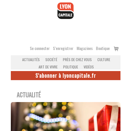
Accéder
au
contenu
Voir
Se connecter
S’enregistrer
Magazines
Boutique
le
ACTUALITÉS
SOCIÉTÉ
PRÈS DE CHEZ VOUS
CULTURE
panier
ART DE VIVRE
POLITIQUE
VIDÉOS
S'abonner à lyoncapitale.fr
ACTUALITÉ