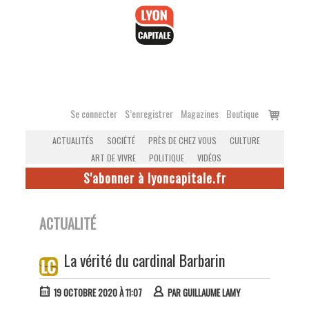
Accéder
au
contenu
Voir
Se connecter
S’enregistrer
Magazines
Boutique
le
ACTUALITÉS
SOCIÉTÉ
PRÈS DE CHEZ VOUS
CULTURE
panier
ART DE VIVRE
POLITIQUE
VIDÉOS
S'abonner à lyoncapitale.fr
ACTUALITÉ
La vérité du cardinal Barbarin
19 OCTOBRE 2020 À 11:07
PAR
GUILLAUME LAMY