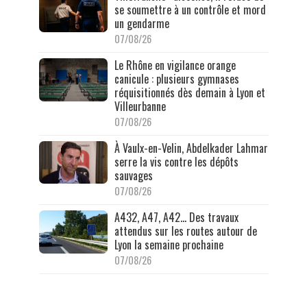
se soumettre à un contrôle et mord
un gendarme
07/08/26
Le Rhône en vigilance orange
canicule : plusieurs gymnases
réquisitionnés dès demain à Lyon et
Villeurbanne
07/08/26
À Vaulx-en-Velin, Abdelkader Lahmar
serre la vis contre les dépôts
sauvages
07/08/26
A432, A47, A42… Des travaux
attendus sur les routes autour de
Lyon la semaine prochaine
07/08/26