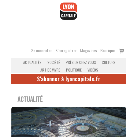
Accéder
au
contenu
Voir
Se connecter
S’enregistrer
Magazines
Boutique
le
ACTUALITÉS
SOCIÉTÉ
PRÈS DE CHEZ VOUS
CULTURE
panier
ART DE VIVRE
POLITIQUE
VIDÉOS
S'abonner à lyoncapitale.fr
ACTUALITÉ