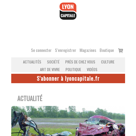
Accéder
au
contenu
Voir
Se connecter
S’enregistrer
Magazines
Boutique
le
ACTUALITÉS
SOCIÉTÉ
PRÈS DE CHEZ VOUS
CULTURE
panier
ART DE VIVRE
POLITIQUE
VIDÉOS
S'abonner à lyoncapitale.fr
ACTUALITÉ