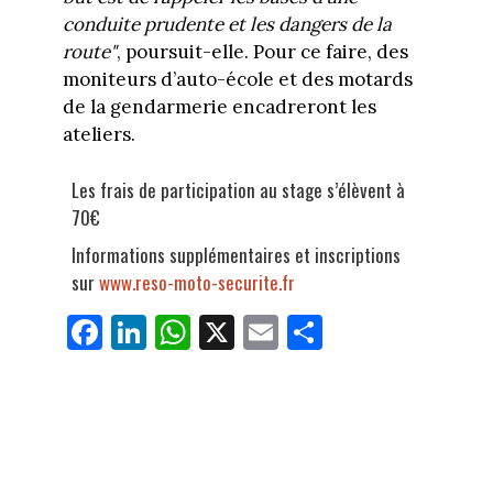
conduite prudente et les dangers de la
route"
, poursuit-elle. Pour ce faire, des
moniteurs d’auto-école et des motards
de la gendarmerie encadreront les
ateliers.
Les frais de participation au stage s’élèvent à
70€
Informations supplémentaires et inscriptions
sur
www.reso-moto-securite.fr
Fa
Li
W
X
E
Pa
ce
nk
ha
m
rt
bo
ed
ts
ail
ag
ok
In
Ap
er
p