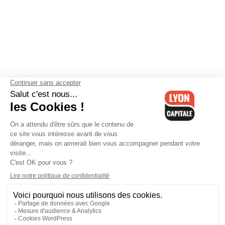
Contactez-nous
-
Mentions légales
-
CGV
-
Politique de
confidentialité
-
Gestion des cookies
-
Lyon Capitale TV
-
Archives
Lyon Capitale