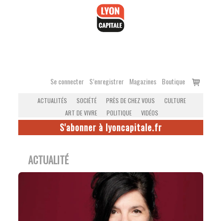
Accéder
au
contenu
Voir
Se connecter
S’enregistrer
Magazines
Boutique
le
ACTUALITÉS
SOCIÉTÉ
PRÈS DE CHEZ VOUS
CULTURE
panier
ART DE VIVRE
POLITIQUE
VIDÉOS
S'abonner à lyoncapitale.fr
ACTUALITÉ