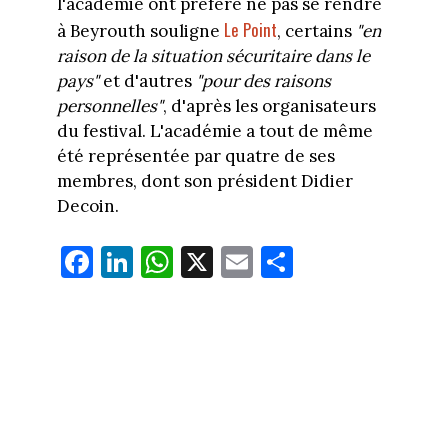
l'académie ont préféré ne pas se rendre
Le Point
à Beyrouth souligne
, certains
"en
raison de la situation sécuritaire dans le
pays"
et d'autres
"pour des raisons
personnelles"
, d'après les organisateurs
du festival. L'académie a tout de même
été représentée par quatre de ses
membres, dont son président Didier
Decoin.
Fa
Li
W
X
E
Pa
ce
nk
ha
m
rt
bo
ed
ts
ail
ag
ok
In
Ap
er
p