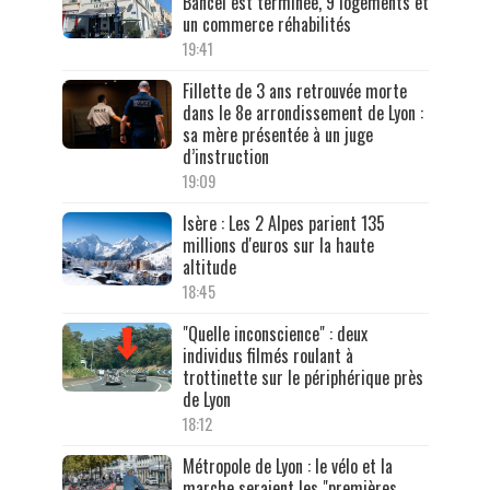
Bancel est terminée, 9 logements et
un commerce réhabilités
19:41
Fillette de 3 ans retrouvée morte
dans le 8e arrondissement de Lyon :
sa mère présentée à un juge
d’instruction
19:09
Isère : Les 2 Alpes parient 135
millions d'euros sur la haute
altitude
18:45
"Quelle inconscience" : deux
individus filmés roulant à
trottinette sur le périphérique près
de Lyon
18:12
Métropole de Lyon : le vélo et la
marche seraient les "premières