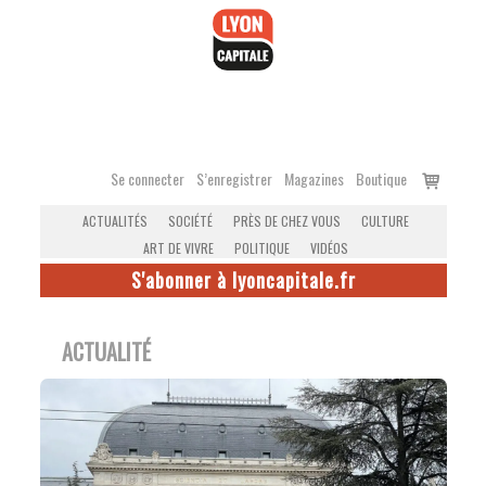
Accéder
au
contenu
Voir
Se connecter
S’enregistrer
Magazines
Boutique
le
ACTUALITÉS
SOCIÉTÉ
PRÈS DE CHEZ VOUS
CULTURE
panier
ART DE VIVRE
POLITIQUE
VIDÉOS
S'abonner à lyoncapitale.fr
ACTUALITÉ