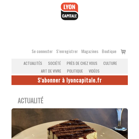
Accéder
au
contenu
Voir
Se connecter
S’enregistrer
Magazines
Boutique
le
ACTUALITÉS
SOCIÉTÉ
PRÈS DE CHEZ VOUS
CULTURE
panier
ART DE VIVRE
POLITIQUE
VIDÉOS
S'abonner à lyoncapitale.fr
ACTUALITÉ