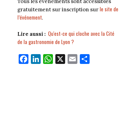
Tous les événements sont accessibles
le site de
gratuitement sur inscription sur
l’événement
.
Qu'est-ce qui cloche avec la Cité
Lire aussi :
de la gastronomie de Lyon ?
Fa
Li
W
X
E
Pa
ce
nk
ha
m
rt
bo
ed
ts
ail
ag
ok
In
Ap
er
p