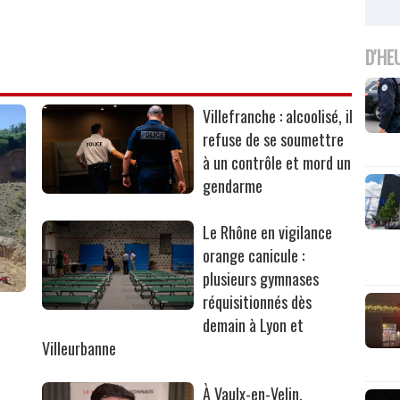
D'HE
Villefranche : alcoolisé, il
refuse de se soumettre
à un contrôle et mord un
gendarme
Le Rhône en vigilance
orange canicule :
plusieurs gymnases
réquisitionnés dès
r
demain à Lyon et
Villeurbanne
À Vaulx-en-Velin,