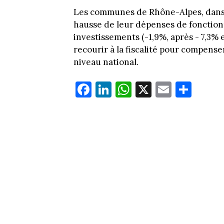
Les communes de Rhône-Alpes, dans la 
hausse de leur dépenses de fonction
investissements (-1,9%, après - 7,3%
recourir à la fiscalité pour compenser
niveau national.
Fa
Li
W
X
E
Pa
ce
nk
ha
m
rt
bo
ed
ts
ail
ag
ok
In
Ap
er
p