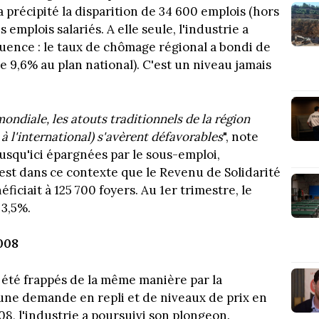
e a précipité la disparition de 34 600 emplois (hors
 emplois salariés. A elle seule, l'industrie a
uence : le taux de chômage régional a bondi de
re 9,6% au plan national). C'est un niveau jamais
ondiale, les atouts traditionnels de la région
 à l'international) s'avèrent défavorables
", note
jusqu'ici épargnées par le sous-emploi,
est dans ce contexte que le Revenu de Solidarité
néficiait à 125 700 foyers. Au 1er trimestre, le
 3,5%.
2008
s été frappés de la même manière par la
d'une demande en repli et de niveaux de prix en
8, l'industrie a poursuivi son plongeon.