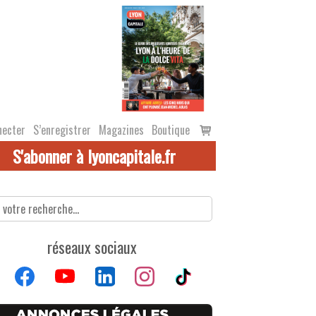
Voir
necter
S’enregistrer
Magazines
Boutique
le
S'abonner à lyoncapitale.fr
panier
réseaux sociaux