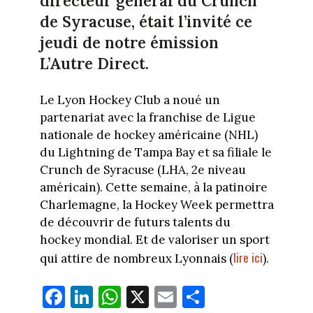
directeur général du Crunch
de Syracuse, était l’invité ce
jeudi de notre émission
L’Autre Direct.
Le Lyon Hockey Club a noué un
partenariat avec la franchise de Ligue
nationale de hockey américaine (NHL)
du Lightning de Tampa Bay et sa filiale le
Crunch de Syracuse (LHA, 2e niveau
américain). Cette semaine, à la patinoire
Charlemagne, la Hockey Week permettra
de découvrir de futurs talents du
hockey mondial. Et de valoriser un sport
lire ici
qui attire de nombreux Lyonnais (
).
Fa
Li
W
X
E
Pa