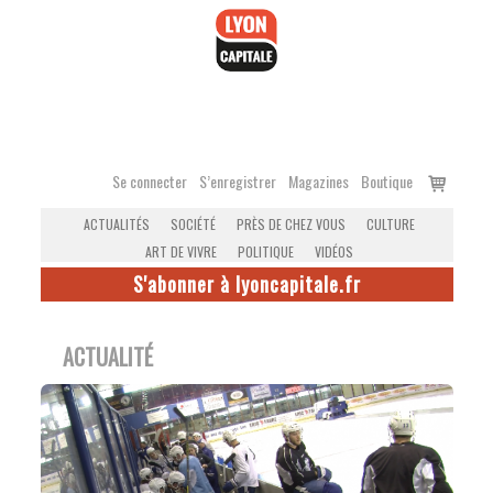
Accéder
au
contenu
Voir
Se connecter
S’enregistrer
Magazines
Boutique
le
ACTUALITÉS
SOCIÉTÉ
PRÈS DE CHEZ VOUS
CULTURE
panier
ART DE VIVRE
POLITIQUE
VIDÉOS
S'abonner à lyoncapitale.fr
ACTUALITÉ