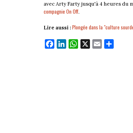
avec Arty Farty jusqu'à 4 heures du m
compagnie On Off
.
Plongée dans la "culture sourd
Lire aussi :
Fa
Li
W
X
E
Pa
ce
nk
ha
m
rt
bo
ed
ts
ail
ag
ok
In
Ap
er
p