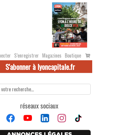
Voir
necter
S’enregistrer
Magazines
Boutique
le
S'abonner à lyoncapitale.fr
panier
réseaux sociaux