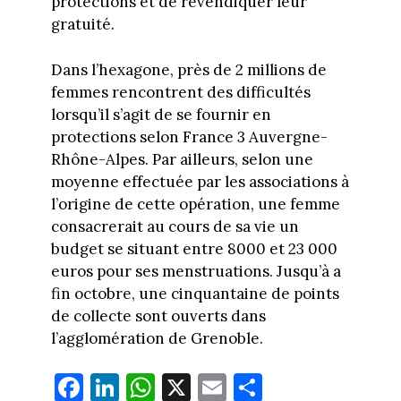
protections et de revendiquer leur
gratuité.
Dans l’hexagone, près de 2 millions de
femmes rencontrent des difficultés
lorsqu’il s’agit de se fournir en
protections selon France 3 Auvergne-
Rhône-Alpes. Par ailleurs, selon une
moyenne effectuée par les associations à
l’origine de cette opération, une femme
consacrerait au cours de sa vie un
budget se situant entre 8000 et 23 000
euros pour ses menstruations. Jusqu’à a
fin octobre, une cinquantaine de points
de collecte sont ouverts dans
l’agglomération de Grenoble.
Fa
Li
W
X
E
Pa