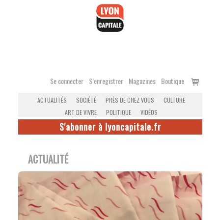
Accéder
au
contenu
Voir
Se connecter
S’enregistrer
Magazines
Boutique
le
ACTUALITÉS
SOCIÉTÉ
PRÈS DE CHEZ VOUS
CULTURE
panier
ART DE VIVRE
POLITIQUE
VIDÉOS
S'abonner à lyoncapitale.fr
ACTUALITÉ