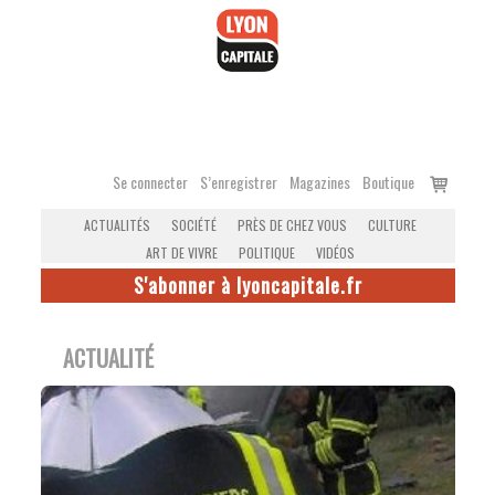
Accéder
au
contenu
Voir
Se connecter
S’enregistrer
Magazines
Boutique
le
ACTUALITÉS
SOCIÉTÉ
PRÈS DE CHEZ VOUS
CULTURE
panier
ART DE VIVRE
POLITIQUE
VIDÉOS
S'abonner à lyoncapitale.fr
ACTUALITÉ