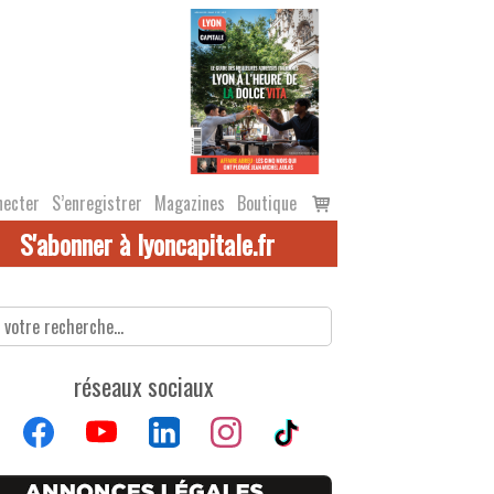
Voir
necter
S’enregistrer
Magazines
Boutique
le
S'abonner à lyoncapitale.fr
panier
réseaux sociaux