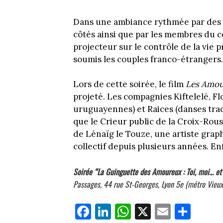
Dans une ambiance rythmée par des 
côtés ainsi que par les membres du 
projecteur sur le contrôle de la vie 
soumis les couples franco-étrangers.
Lors de cette soirée, le film
Les Amou
projeté. Les compagnies Kiftelelé, F
uruguayennes) et Raices (danses trad
que le Crieur public de la Croix-Rouss
de Lénaïg le Touze, une artiste grap
collectif depuis plusieurs années. E
Soirée “La Guinguette des Amoureux : Toi, moi... et 
Passages, 44 rue St-Georges, Lyon 5e (métro Vieux-L
Fa
Li
W
X
E
Pa