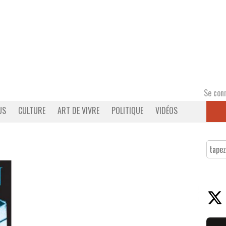
Se con
US
CULTURE
ART DE VIVRE
POLITIQUE
VIDÉOS