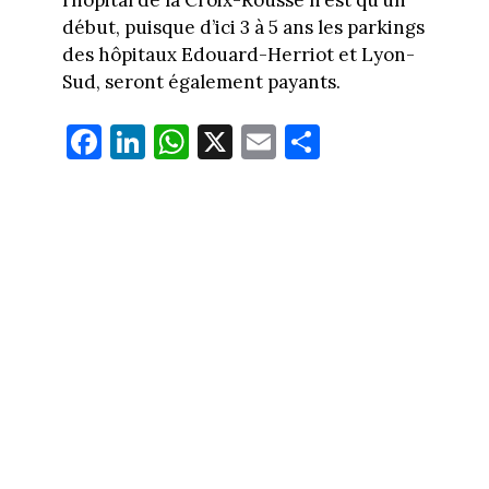
début, puisque d’ici 3 à 5 ans les parkings
des hôpitaux Edouard-Herriot et Lyon-
Sud, seront également payants.
Fa
Li
W
X
E
Pa
ce
nk
ha
m
rt
bo
ed
ts
ail
ag
ok
In
Ap
er
p