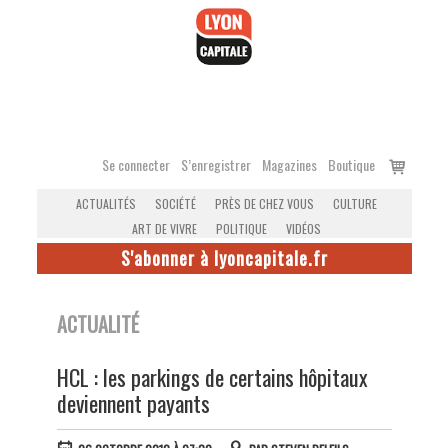
Accéder
au
contenu
Voir
Se connecter
S’enregistrer
Magazines
Boutique
le
ACTUALITÉS
SOCIÉTÉ
PRÈS DE CHEZ VOUS
CULTURE
panier
ART DE VIVRE
POLITIQUE
VIDÉOS
S'abonner à lyoncapitale.fr
ACTUALITÉ
HCL : les parkings de certains hôpitaux
deviennent payants