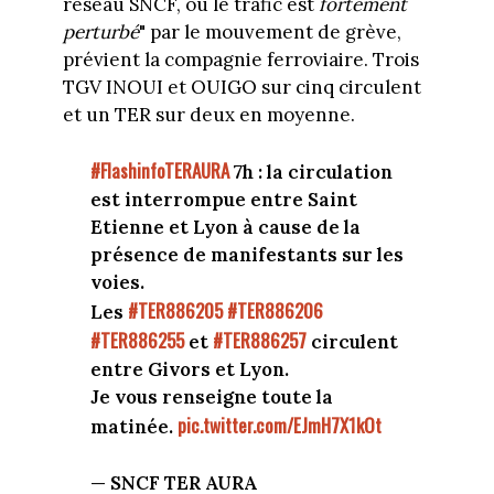
réseau SNCF, où le trafic est
fortement
perturbé
" par le mouvement de grève,
prévient la compagnie ferroviaire. Trois
TGV INOUI et OUIGO sur cinq circulent
et un TER sur deux en moyenne.
#FlashinfoTERAURA
7h : la circulation
est interrompue entre Saint
Etienne et Lyon à cause de la
présence de manifestants sur les
voies.
#TER886205
#TER886206
Les
#TER886255
#TER886257
et
circulent
entre Givors et Lyon.
Je vous renseigne toute la
pic.twitter.com/EJmH7X1kOt
matinée.
— SNCF TER AURA