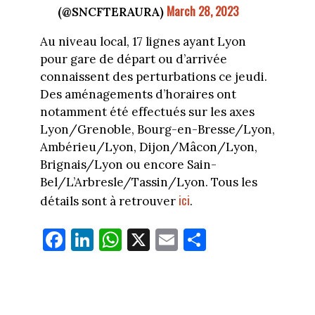
March 28, 2023
(@SNCFTERAURA)
Au niveau local, 17 lignes ayant Lyon
pour gare de départ ou d’arrivée
connaissent des perturbations ce jeudi.
Des aménagements d’horaires ont
notamment été effectués sur les axes
Lyon/Grenoble, Bourg-en-Bresse/Lyon,
Ambérieu/Lyon, Dijon/Mâcon/Lyon,
Brignais/Lyon ou encore Sain-
Bel/L’Arbresle/Tassin/Lyon. Tous les
ici
détails sont à retrouver
.
Fa
Li
W
X
E
Pa
ce
nk
ha
m
rt
bo
ed
ts
ail
ag
ok
In
Ap
er