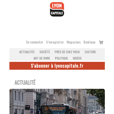
Accéder
au
contenu
Voir
Se connecter
S’enregistrer
Magazines
Boutique
le
ACTUALITÉS
SOCIÉTÉ
PRÈS DE CHEZ VOUS
CULTURE
panier
ART DE VIVRE
POLITIQUE
VIDÉOS
S'abonner à lyoncapitale.fr
ACTUALITÉ