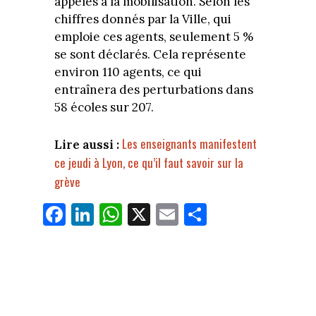
appelés à la mobilisation. Selon les
chiffres donnés par la Ville, qui
emploie ces agents, seulement 5 %
se sont déclarés. Cela représente
environ 110 agents, ce qui
entraînera des perturbations dans
58 écoles sur 207.
Les enseignants manifestent
Lire aussi :
ce jeudi à Lyon, ce qu’il faut savoir sur la
grève
Fa
Li
W
X
E
Pa
ce
nk
ha
m
rt
bo
ed
ts
ail
ag
ok
In
Ap
er
p