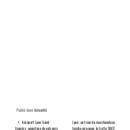
Publié dans
Actualité
Aéroport Lyon-Saint-
Lyon : un train de marchandises
Exupéry : ouverture de vols vers
tombe en panne, le trafic SNCF