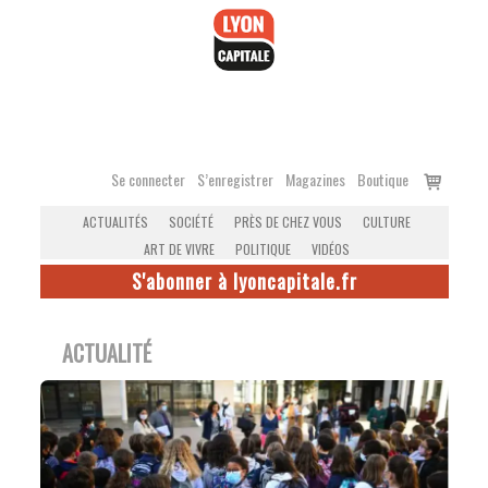
Accéder
au
contenu
Voir
Se connecter
S’enregistrer
Magazines
Boutique
le
ACTUALITÉS
SOCIÉTÉ
PRÈS DE CHEZ VOUS
CULTURE
panier
ART DE VIVRE
POLITIQUE
VIDÉOS
S'abonner à lyoncapitale.fr
ACTUALITÉ