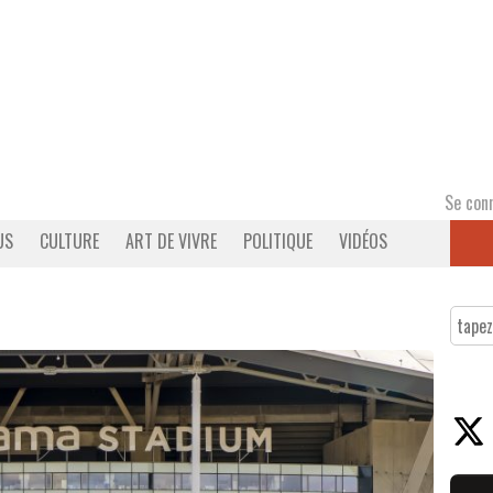
Se con
US
CULTURE
ART DE VIVRE
POLITIQUE
VIDÉOS