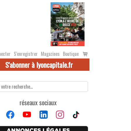
Voir
necter
S’enregistrer
Magazines
Boutique
le
S'abonner à lyoncapitale.fr
panier
réseaux sociaux