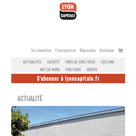
Accéder
au
contenu
Voir
Se connecter
S’enregistrer
Magazines
Boutique
le
ACTUALITÉS
SOCIÉTÉ
PRÈS DE CHEZ VOUS
CULTURE
panier
ART DE VIVRE
POLITIQUE
VIDÉOS
S'abonner à lyoncapitale.fr
ACTUALITÉ