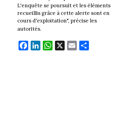
L'enquête se poursuit et les éléments
recueillis grâce à cette alerte sont en
cours d'exploitation", précise les
autorités.
Fa
Li
W
X
E
Pa
ce
nk
ha
m
rt
bo
ed
ts
ail
ag
ok
In
Ap
er
p