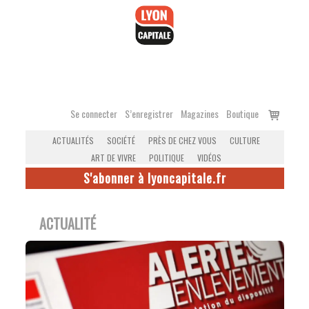
Accéder
au
contenu
Voir
Se connecter
S’enregistrer
Magazines
Boutique
le
ACTUALITÉS
SOCIÉTÉ
PRÈS DE CHEZ VOUS
CULTURE
panier
ART DE VIVRE
POLITIQUE
VIDÉOS
S'abonner à lyoncapitale.fr
ACTUALITÉ