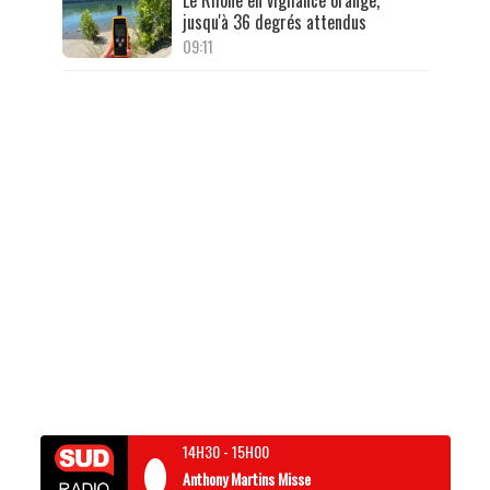
Le Rhône en vigilance orange,
jusqu'à 36 degrés attendus
09:11
14H30
-
15H00
Anthony Martins Misse