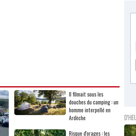
Il filmait sous les
douches du camping : un
homme interpellé en
D'HE
Ardèche
Risque d'orages : les