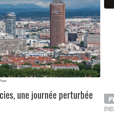
amPham
rcies, une journée perturbée
D'HE