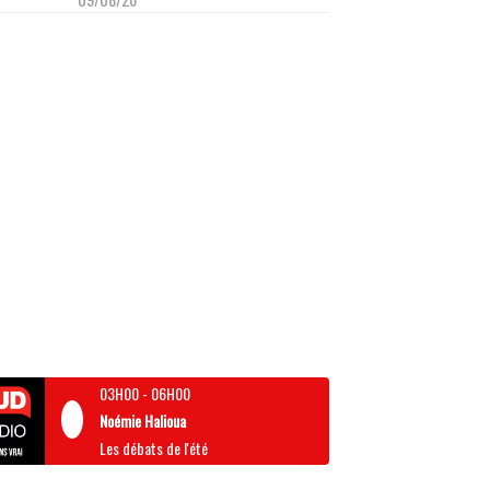
03H00
-
06H00
Noémie Halioua
Les débats de l'été