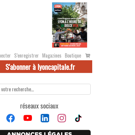
Voir
necter
S’enregistrer
Magazines
Boutique
le
S'abonner à lyoncapitale.fr
panier
réseaux sociaux