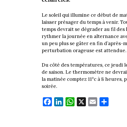
Le soleil qui illumine ce début de ma
laisser présager du temps à venir. To
temps devrait se dégrader au fil des
rythmer la journée en alternance ave
un peu plus se gâter en fin d’après-mi
perturbation orageuse est attendue
Du côté des températures, ce jeudi l
de saison. Le thermomètre ne devrait
la matinée comptez 11°c à 8 heures, pu
soirée.
Fa
Li
W
X
E
Pa
ce
nk
ha
m
rt
bo
ed
ts
ail
ag