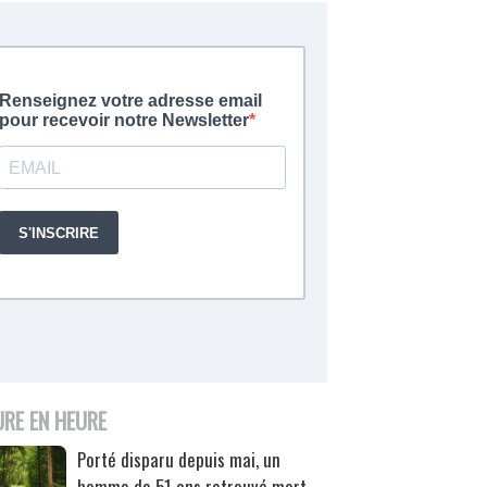
URE EN HEURE
Porté disparu depuis mai, un
homme de 51 ans retrouvé mort