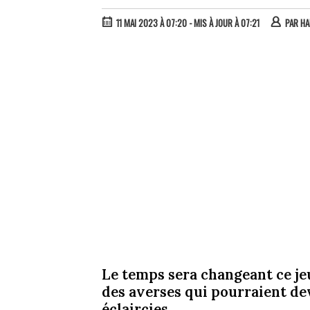
11 MAI 2023 À 07:20
- MIS À JOUR À 07:21
PAR
HA
Le temps sera changeant ce je
des averses qui pourraient dev
éclaircies.