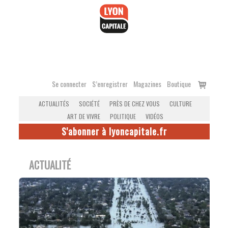
Accéder
au
contenu
Voir
Se connecter
S’enregistrer
Magazines
Boutique
le
ACTUALITÉS
SOCIÉTÉ
PRÈS DE CHEZ VOUS
CULTURE
panier
ART DE VIVRE
POLITIQUE
VIDÉOS
S'abonner à lyoncapitale.fr
ACTUALITÉ