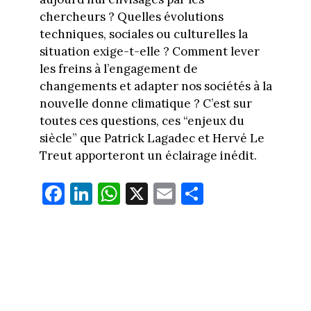
chercheurs ? Quelles évolutions
techniques, sociales ou culturelles la
situation exige-t-elle ? Comment lever
les freins à l’engagement de
changements et adapter nos sociétés à la
nouvelle donne climatique ? C’est sur
toutes ces questions, ces “enjeux du
siècle” que Patrick Lagadec et Hervé Le
Treut apporteront un éclairage inédit.
Fa
Li
W
X
E
Pa
ce
nk
ha
m
rt
bo
ed
ts
ail
ag
ok
In
Ap
er
p