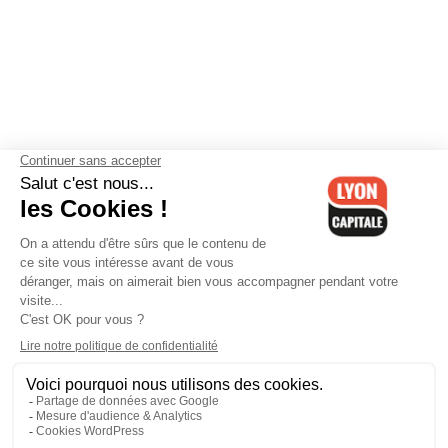
Contactez-nous
-
Mentions légales
-
CGV
-
Politique de
confidentialité
-
Gestion des cookies
-
Lyon Capitale TV
-
Archives
Lyon Capitale