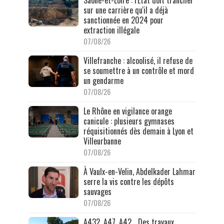
Saône-et-Loire : l'État doit trancher
sur une carrière qu'il a déjà
sanctionnée en 2024 pour
extraction illégale
07/08/26
Villefranche : alcoolisé, il refuse de
se soumettre à un contrôle et mord
un gendarme
07/08/26
Le Rhône en vigilance orange
canicule : plusieurs gymnases
réquisitionnés dès demain à Lyon et
Villeurbanne
07/08/26
À Vaulx-en-Velin, Abdelkader Lahmar
serre la vis contre les dépôts
sauvages
07/08/26
A432, A47, A42… Des travaux