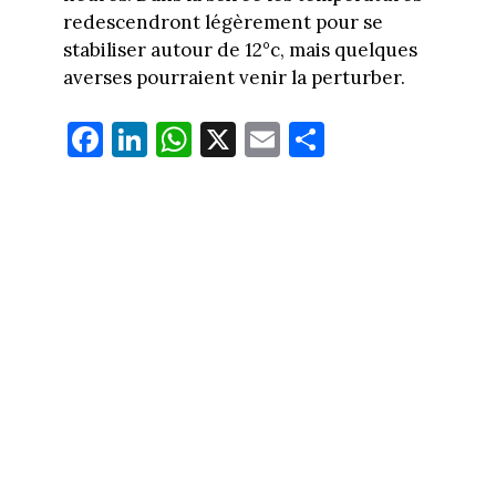
redescendront légèrement pour se
stabiliser autour de 12°c, mais quelques
averses pourraient venir la perturber.
Fa
Li
W
X
E
Pa
ce
nk
ha
m
rt
bo
ed
ts
ail
ag
ok
In
Ap
er
p