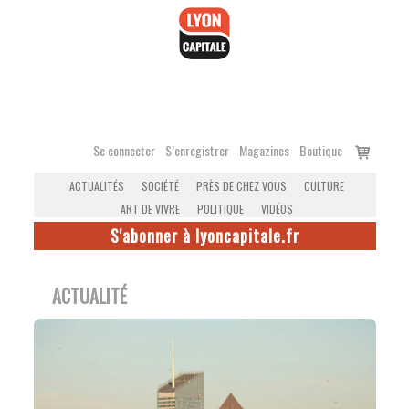
Accéder
au
contenu
Voir
Se connecter
S’enregistrer
Magazines
Boutique
le
ACTUALITÉS
SOCIÉTÉ
PRÈS DE CHEZ VOUS
CULTURE
panier
ART DE VIVRE
POLITIQUE
VIDÉOS
S'abonner à lyoncapitale.fr
ACTUALITÉ