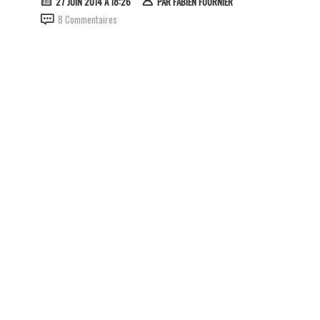
27 JUIN 2014 À 18:26
PAR
FABIEN FOURNIER
8 Commentaires