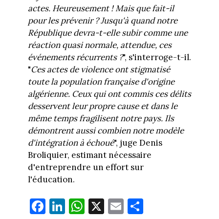
actes. Heureusement ! Mais que fait-il
pour les prévenir ? Jusqu'à quand notre
République devra-t-elle subir comme une
réaction quasi normale, attendue, ces
événements récurrents ?
", s'interroge-t-il.
"
Ces actes de violence ont stigmatisé
toute la population française d'origine
algérienne. Ceux qui ont commis ces délits
desservent leur propre cause et dans le
même temps fragilisent notre pays. Ils
démontrent aussi combien notre modèle
d'intégration à échoué
", juge Denis
Broliquier, estimant nécessaire
d'entreprendre un effort sur
l'éducation.
Fa
Li
W
X
E
Pa