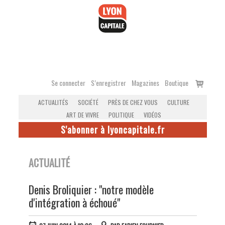
Accéder
au
contenu
Voir
Se connecter
S’enregistrer
Magazines
Boutique
le
ACTUALITÉS
SOCIÉTÉ
PRÈS DE CHEZ VOUS
CULTURE
panier
ART DE VIVRE
POLITIQUE
VIDÉOS
S'abonner à lyoncapitale.fr
ACTUALITÉ
Denis Broliquier : "notre modèle
d'intégration à échoué"