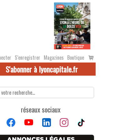
Voir
necter
S’enregistrer
Magazines
Boutique
le
S'abonner à lyoncapitale.fr
panier
réseaux sociaux