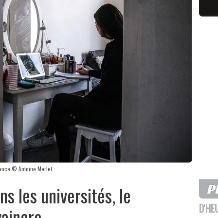
tance © Antoine Merlet
ns les universités, le
D'HE
vaincre