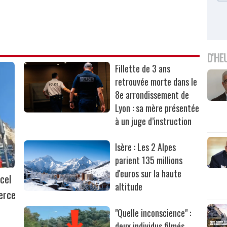
D'HE
Fillette de 3 ans
retrouvée morte dans le
8e arrondissement de
Lyon : sa mère présentée
à un juge d’instruction
Isère : Les 2 Alpes
parient 135 millions
d'euros sur la haute
cel
altitude
erce
"Quelle inconscience" :
deux individus filmés