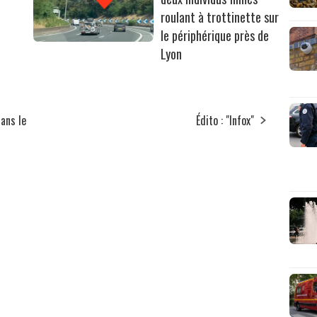
roulant à trottinette sur
le périphérique près de
Lyon
ans le
Édito : "Infox"