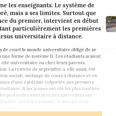
me les enseignants. Le système de
ré, mais a ses limites. Surtout que
ence du premier, intervient en début
ctant particulièrement les premières
rsus universitaire à distance.
is de court le monde universitaire obligé de se
ns une forme de système D. Les étudiants avaient
 cité universitaire ou chez leurs parents
ion. La rentrée de septembre a, elle aussi, été
ation sociale, mélange de cours à distance et en
enace d’une épidémie colportée aux premiers
étudiante. Si les jeunes ont été les plus touchés
es protocoles sanitaires des universités ont
dentifié. Les jours passant, la menace s’est
 octobre.