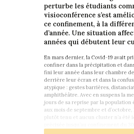
perturbe les étudiants com
visioconférence s’est amélio
ce confinement, à la différ
d’année. Une situation affe
années qui débutent leur cu
En mars dernier, la Covid-19 avait pr
confiner dans la précipitation et da
fini leur année dans leur chambre de
derrière leur écran et dans la confus
atypique : gestes barrières, distanci
amphithéâtre. Avec en suspens la m
jours de sa reprise par la population 
aux mois de septembre et d’octobre, l
plutôt tenu et aucun cluster n’a été i
précisée jusqu’au confinement du 30