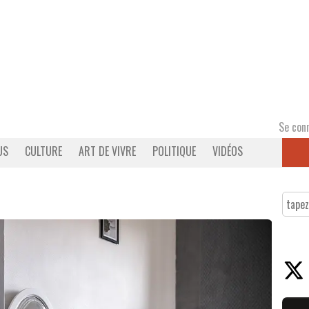
Se con
US
CULTURE
ART DE VIVRE
POLITIQUE
VIDÉOS