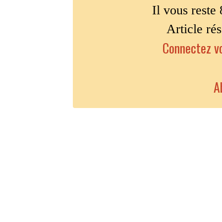
Il vous reste 
Article ré
Connectez vo
A