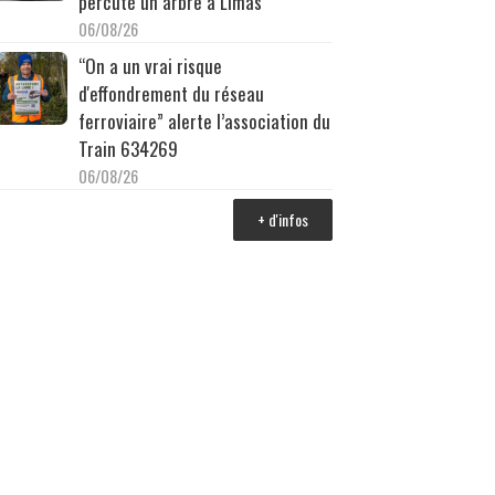
percuté un arbre à Limas
06/08/26
“On a un vrai risque
d'effondrement du réseau
ferroviaire” alerte l’association du
Train 634269
06/08/26
+ d'infos