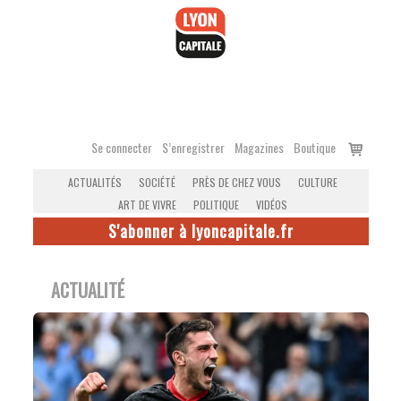
Accéder
au
contenu
Voir
Se connecter
S’enregistrer
Magazines
Boutique
le
ACTUALITÉS
SOCIÉTÉ
PRÈS DE CHEZ VOUS
CULTURE
panier
ART DE VIVRE
POLITIQUE
VIDÉOS
S'abonner à lyoncapitale.fr
ACTUALITÉ