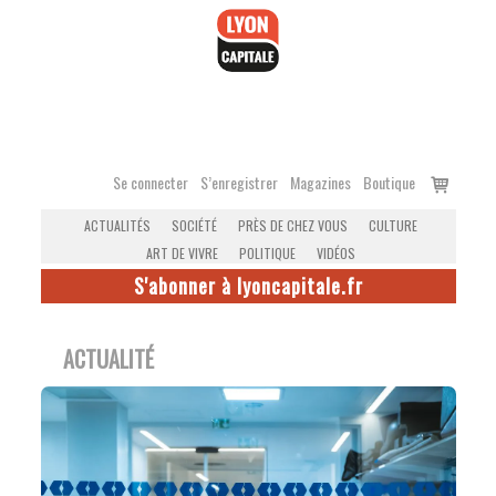
Accéder
au
contenu
Voir
Se connecter
S’enregistrer
Magazines
Boutique
le
ACTUALITÉS
SOCIÉTÉ
PRÈS DE CHEZ VOUS
CULTURE
panier
ART DE VIVRE
POLITIQUE
VIDÉOS
S'abonner à lyoncapitale.fr
ACTUALITÉ