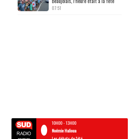
Beaujolais, l’heure était à la fête
07:51
10H00
-
13H00
Noémie Halioua
Les débats de l'été