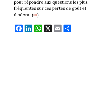
pour répondre aux questions les plus
fréquentes sur ces pertes de goût et
ici
d'odorat (
).
Fa
Li
W
X
E
Pa
ce
nk
ha
m
rt
bo
ed
ts
ail
ag
ok
In
Ap
er
p