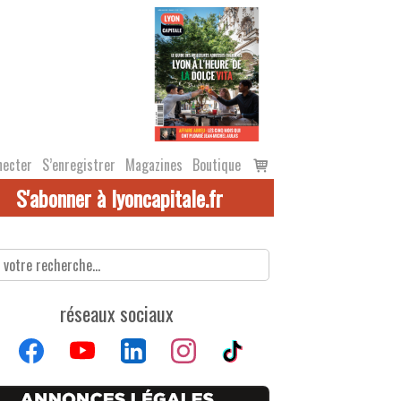
Voir
necter
S’enregistrer
Magazines
Boutique
le
S'abonner à lyoncapitale.fr
panier
réseaux sociaux