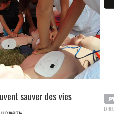
uvent sauver des vies
D'HE
R
JULIEN BARLETTA