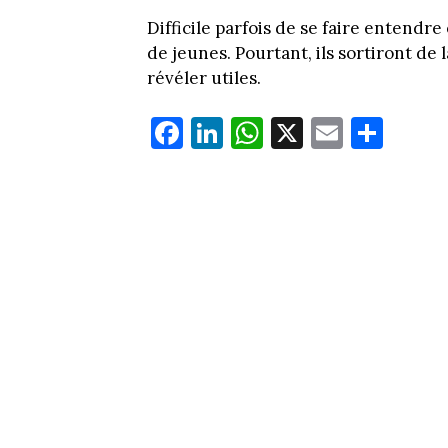
Difficile parfois de se faire entendr
de jeunes. Pourtant, ils sortiront de
révéler utiles.
Fa
Li
W
X
E
Pa
ce
nk
ha
m
rt
bo
ed
ts
ail
ag
ok
In
Ap
er
p