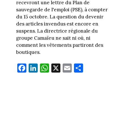
recevront une lettre du Plan de
sauvegarde de l'emploi (PSE), à compter
du 15 octobre.
La question du devenir
des articles invendus est encore en
suspens. La directrice régionale du
groupe
Camaïeu ne sait ni où, ni
comment les vêtements partiront des
boutiques.
Fa
Li
W
X
E
Pa
ce
nk
ha
m
rt
bo
ed
ts
ail
ag
ok
In
Ap
er
p