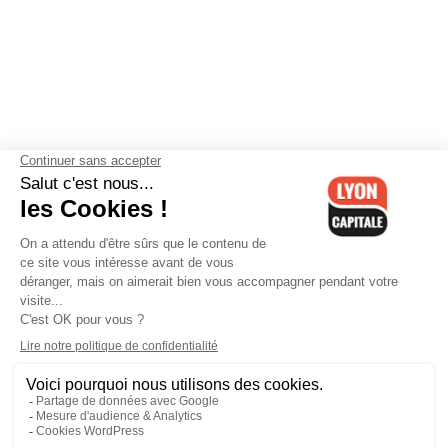
Contactez-nous
-
Mentions légales
-
CGV
-
Politique de
confidentialité
-
Gestion des cookies
-
Lyon Capitale TV
-
Archives
Lyon Capitale