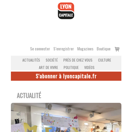
Accéder
au
contenu
Voir
Se connecter
S’enregistrer
Magazines
Boutique
le
ACTUALITÉS
SOCIÉTÉ
PRÈS DE CHEZ VOUS
CULTURE
panier
ART DE VIVRE
POLITIQUE
VIDÉOS
S'abonner à lyoncapitale.fr
ACTUALITÉ