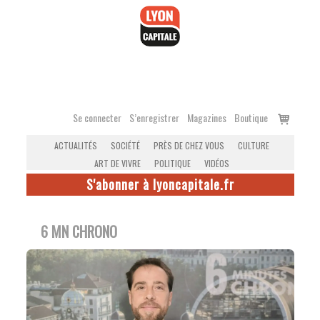
Accéder
au
contenu
Voir
Se connecter
S’enregistrer
Magazines
Boutique
le
ACTUALITÉS
SOCIÉTÉ
PRÈS DE CHEZ VOUS
CULTURE
panier
ART DE VIVRE
POLITIQUE
VIDÉOS
S'abonner à lyoncapitale.fr
6 MN CHRONO