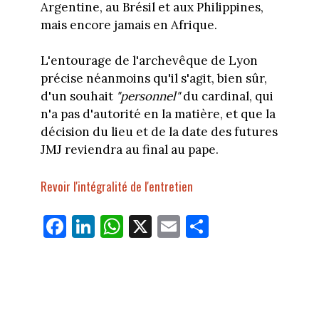
Argentine, au Brésil et aux Philippines,
mais encore jamais en Afrique.
L'entourage de l'archevêque de Lyon
précise néanmoins qu'il s'agit, bien sûr,
d'un souhait
"personnel"
du cardinal, qui
n'a pas d'autorité en la matière, et que la
décision du lieu et de la date des futures
JMJ reviendra au final au pape.
Revoir l'intégralité de l'entretien
Fa
Li
W
X
E
Pa
ce
nk
ha
m
rt
bo
ed
ts
ail
ag
ok
In
Ap
er
p