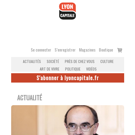
Accéder
au
contenu
Voir
Se connecter
S’enregistrer
Magazines
Boutique
le
ACTUALITÉS
SOCIÉTÉ
PRÈS DE CHEZ VOUS
CULTURE
panier
ART DE VIVRE
POLITIQUE
VIDÉOS
S'abonner à lyoncapitale.fr
ACTUALITÉ