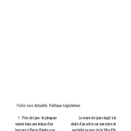
Publié dans
Actualité
,
Politique-Législatives
Près de Lyon : le plongeur
Le maire de Lyon réagit à la
coincé dans une écluse d'un
chute d’un arbre sur une mère et
barrage à Pierre-Bénite a pu
son bébé au parc de la Tête d'Or