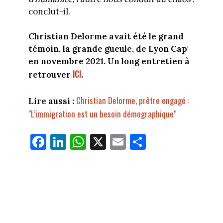
conclut-il.
Christian Delorme avait été le grand
témoin, la grande gueule, de Lyon Cap'
en novembre 2021. Un long entretien à
ICI
retrouver
.
Christian Delorme, prêtre engagé :
Lire aussi :
"L’immigration est un besoin démographique"
Fa
Li
W
X
E
Pa
ce
nk
ha
m
rt
bo
ed
ts
ail
ag
ok
In
Ap
er
p