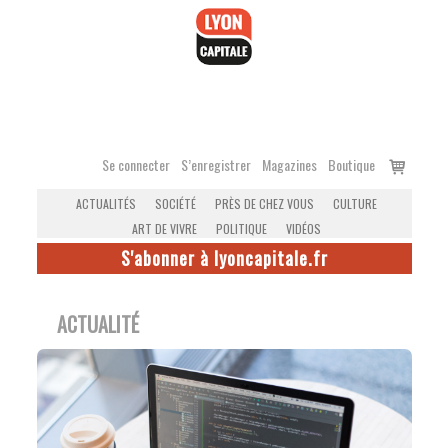
Accéder
au
contenu
Voir
Se connecter
S’enregistrer
Magazines
Boutique
le
ACTUALITÉS
SOCIÉTÉ
PRÈS DE CHEZ VOUS
CULTURE
panier
ART DE VIVRE
POLITIQUE
VIDÉOS
S'abonner à lyoncapitale.fr
ACTUALITÉ