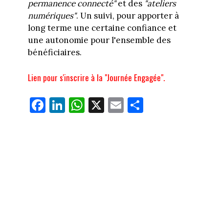
permanence connecté"
et des
"ateliers
numériques"
. Un suivi, pour apporter à
long terme une certaine confiance et
une autonomie pour l'ensemble des
bénéficiaires.
Lien pour s'inscrire à la "Journée Engagée".
Fa
Li
W
X
E
Pa
ce
nk
ha
m
rt
bo
ed
ts
ail
ag
ok
In
Ap
er
p