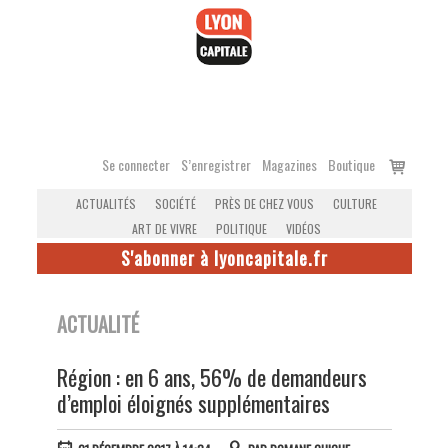
Accéder
au
contenu
Voir
Se connecter
S’enregistrer
Magazines
Boutique
le
ACTUALITÉS
SOCIÉTÉ
PRÈS DE CHEZ VOUS
CULTURE
panier
ART DE VIVRE
POLITIQUE
VIDÉOS
S'abonner à lyoncapitale.fr
ACTUALITÉ
Région : en 6 ans, 56% de demandeurs
d’emploi éloignés supplémentaires