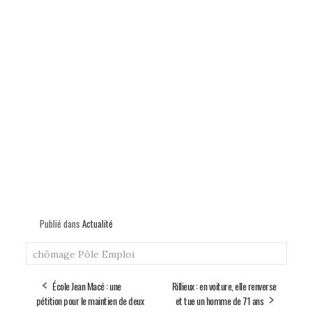
Publié dans
Actualité
chômage
Pôle Emploi
École Jean Macé : une
Rillieux : en voiture, elle renverse
pétition pour le maintien de deux
et tue un homme de 71 ans