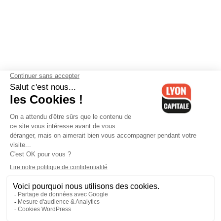
Contactez-nous
-
Mentions légales
-
CGV
-
Politique de
confidentialité
-
Gestion des cookies
-
Lyon Capitale TV
-
Archives
Lyon Capitale