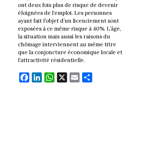
ont deux fois plus de risque de devenir
éloignées de l’emploi. Les personnes
ayant fait l’objet d’un licenciement sont
exposées à ce même risque à 40%. L’âge,
la situation mais aussi les raisons du
chômage interviennent au même titre
que la conjoncture économique locale et
l’attractivité résidentielle.
Fa
Li
W
X
E
Pa
ce
nk
ha
m
rt
bo
ed
ts
ail
ag
ok
In
Ap
er
p