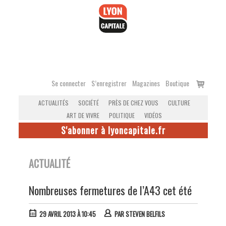
Accéder
au
contenu
Voir
Se connecter
S’enregistrer
Magazines
Boutique
le
ACTUALITÉS
SOCIÉTÉ
PRÈS DE CHEZ VOUS
CULTURE
panier
ART DE VIVRE
POLITIQUE
VIDÉOS
S'abonner à lyoncapitale.fr
ACTUALITÉ
Nombreuses fermetures de l’A43 cet été
29 AVRIL 2013 À 10:45
PAR
STEVEN BELFILS