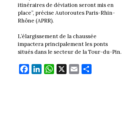
itinéraires de déviation seront mis en
place”, précise Autoroutes Paris-Rhin-
Rhône (APRR).
L’élargissement de la chaussée
impactera principalement les ponts
situés dans le secteur de la Tour-du-Pin.
Fa
Li
W
X
E
Pa
ce
nk
ha
m
rt
bo
ed
ts
ail
ag
ok
In
Ap
er
p