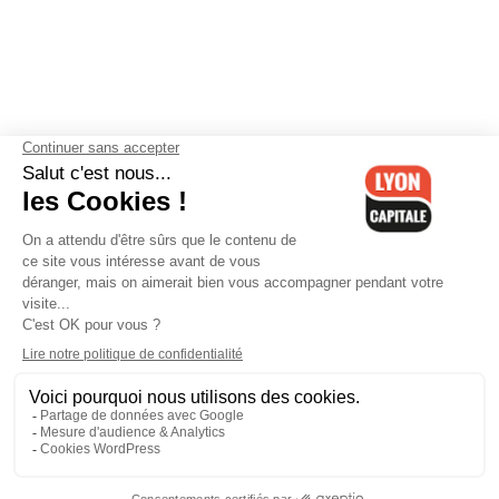
Contactez-nous
-
Mentions légales
-
CGV
-
Politique de
confidentialité
-
Gestion des cookies
-
Lyon Capitale TV
-
Archives
Lyon Capitale
Lyon Capitale - 51 avenue Maréchal Foch - CS 40091 - 69456 Lyon