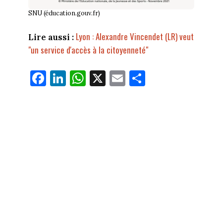
SNU (éducation.gouv.fr)
Lyon : Alexandre Vincendet (LR) veut
Lire aussi :
"un service d'accès à la citoyenneté"
Fa
Li
W
X
E
Pa
ce
nk
ha
m
rt
bo
ed
ts
ail
ag
ok
In
Ap
er
p