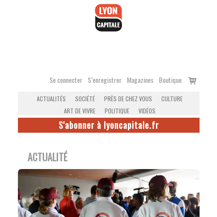
Accéder
au
contenu
Voir
Se connecter
S’enregistrer
Magazines
Boutique
le
ACTUALITÉS
SOCIÉTÉ
PRÈS DE CHEZ VOUS
CULTURE
panier
ART DE VIVRE
POLITIQUE
VIDÉOS
S'abonner à lyoncapitale.fr
ACTUALITÉ