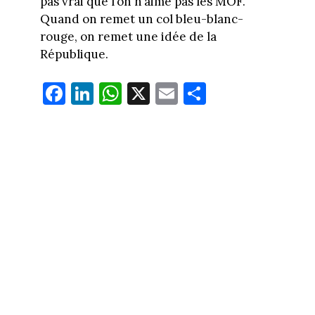
pas vrai que l’on n’aime pas les MOF.
Quand on remet un col bleu-blanc-
rouge, on remet une idée de la
République.
Fa
Li
W
X
E
Pa
ce
nk
ha
m
rt
bo
ed
ts
ail
ag
ok
In
Ap
er
p