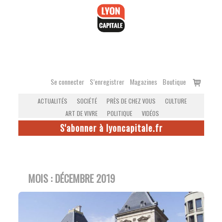
Accéder
au
contenu
Voir
Se connecter
S’enregistrer
Magazines
Boutique
le
ACTUALITÉS
SOCIÉTÉ
PRÈS DE CHEZ VOUS
CULTURE
panier
ART DE VIVRE
POLITIQUE
VIDÉOS
S'abonner à lyoncapitale.fr
MOIS :
DÉCEMBRE 2019