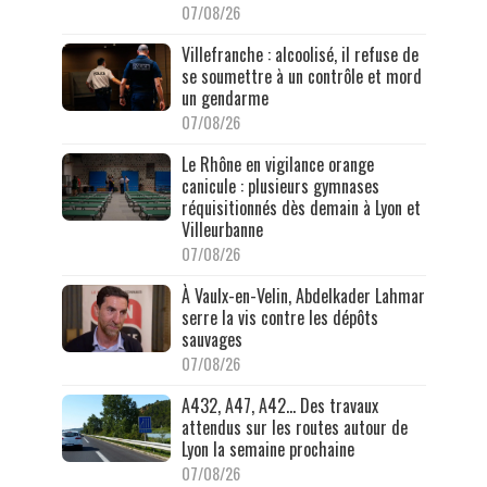
07/08/26
Villefranche : alcoolisé, il refuse de
se soumettre à un contrôle et mord
un gendarme
07/08/26
Le Rhône en vigilance orange
canicule : plusieurs gymnases
réquisitionnés dès demain à Lyon et
Villeurbanne
07/08/26
À Vaulx-en-Velin, Abdelkader Lahmar
serre la vis contre les dépôts
sauvages
07/08/26
A432, A47, A42… Des travaux
attendus sur les routes autour de
Lyon la semaine prochaine
07/08/26