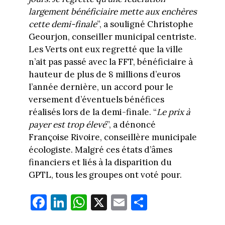
largement bénéficiaire mette aux enchères
cette demi-finale
”, a souligné Christophe
Geourjon, conseiller municipal centriste.
Les Verts ont eux regretté que la ville
n’ait pas passé avec la FFT, bénéficiaire à
hauteur de plus de 8 millions d’euros
l’année dernière, un accord pour le
versement d’éventuels bénéfices
réalisés lors de la demi-finale. “
Le prix à
payer est trop élevé
”, a dénoncé
Françoise Rivoire, conseillère municipale
écologiste. Malgré ces états d’âmes
financiers et liés à la disparition du
GPTL, tous les groupes ont voté pour.
Fa
Li
W
X
E
Pa
ce
nk
ha
m
rt