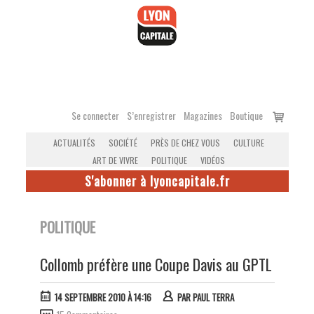
Accéder
au
contenu
Voir
Se connecter
S’enregistrer
Magazines
Boutique
le
ACTUALITÉS
SOCIÉTÉ
PRÈS DE CHEZ VOUS
CULTURE
panier
ART DE VIVRE
POLITIQUE
VIDÉOS
S'abonner à lyoncapitale.fr
POLITIQUE
Collomb préfère une Coupe Davis au GPTL
14 SEPTEMBRE 2010 À 14:16
PAR
PAUL TERRA