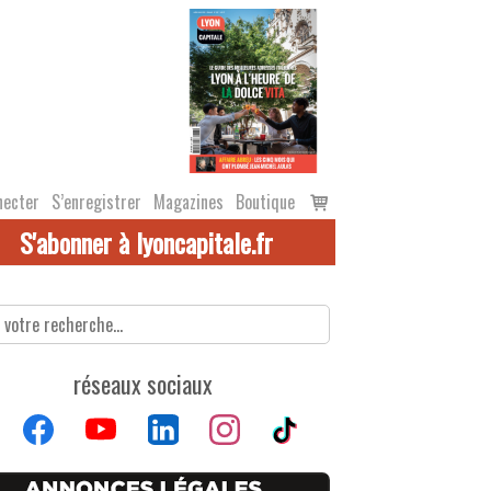
Voir
necter
S’enregistrer
Magazines
Boutique
le
S'abonner à lyoncapitale.fr
panier
réseaux sociaux