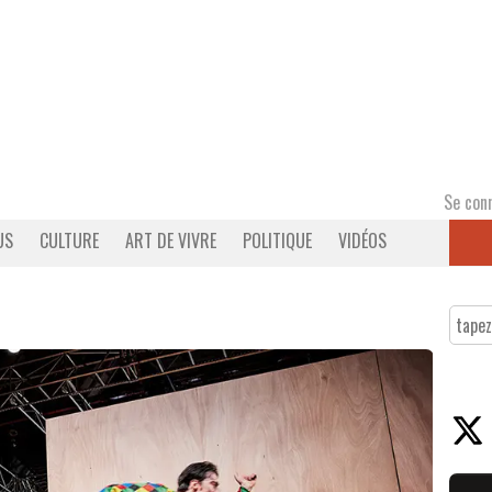
Se con
US
CULTURE
ART DE VIVRE
POLITIQUE
VIDÉOS