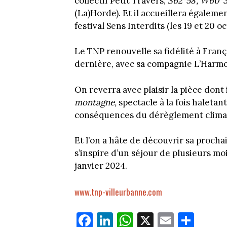
collectif Petit Travers,
S62°58’, W60°3
(La)Horde). Et il accueillera égaleme
festival Sens Interdits (les 19 et 20 oc
Le TNP renouvelle sa fidélité à Franço
dernière, avec sa compagnie L’Har
On reverra avec plaisir la pièce dont
montagne,
spectacle à la fois haletan
conséquences du dérèglement climat
Et l’on a hâte de découvrir sa procha
s’inspire d’un séjour de plusieurs mo
janvier 2024.
www.tnp-villeurbanne.com
Fa
Li
W
X
E
Pa