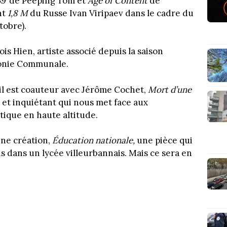
9’
de Peeping Tom et
Age of Content
de
nt
1,8 M
du Russe Ivan Viripaev dans le cadre du
tobre).
is Hien, artiste associé depuis la saison
monie Communale.
 il est coauteur avec Jérôme Cochet,
Mort d’une
t et inquiétant qui nous met face aux
ique en haute altitude.
ine création,
Éducation nationale,
une pièce qui
is dans un lycée villeurbannais. Mais ce sera en