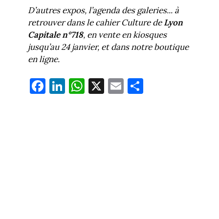
D’autres expos, l’agenda des galeries... à
retrouver dans le cahier Culture de
Lyon
Capitale n°718
, en vente en kiosques
jusqu’au 24 janvier, et dans notre boutique
en ligne.
Fa
Li
W
X
E
Pa
ce
nk
ha
m
rt
bo
ed
ts
ail
ag
ok
In
Ap
er
p