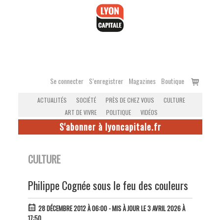
Accéder
au
contenu
Voir
Se connecter
S’enregistrer
Magazines
Boutique
le
ACTUALITÉS
SOCIÉTÉ
PRÈS DE CHEZ VOUS
CULTURE
panier
ART DE VIVRE
POLITIQUE
VIDÉOS
S'abonner à lyoncapitale.fr
CULTURE
Philippe Cognée sous le feu des couleurs
28 DÉCEMBRE 2012 À 06:00
- MIS À JOUR LE 3 AVRIL 2026 À
17:50