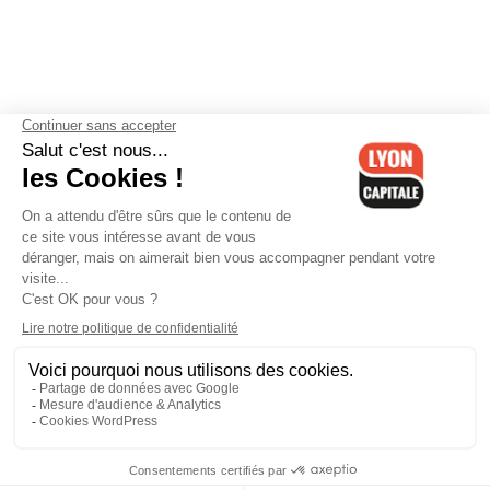
Contactez-nous
-
Mentions légales
-
CGV
-
Politique de
confidentialité
-
Gestion des cookies
-
Lyon Capitale TV
-
Archives
Lyon Capitale
Lyon Capitale - 51 avenue Maréchal Foch - CS 40091 - 69456 Lyon
Cedex 06