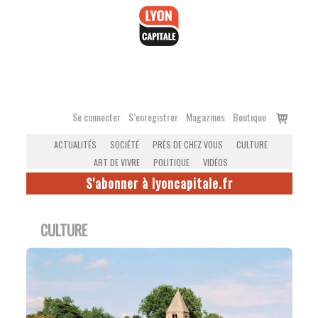
Accéder
au
contenu
Voir
Se connecter
S’enregistrer
Magazines
Boutique
le
ACTUALITÉS
SOCIÉTÉ
PRÈS DE CHEZ VOUS
CULTURE
panier
ART DE VIVRE
POLITIQUE
VIDÉOS
S'abonner à lyoncapitale.fr
CULTURE