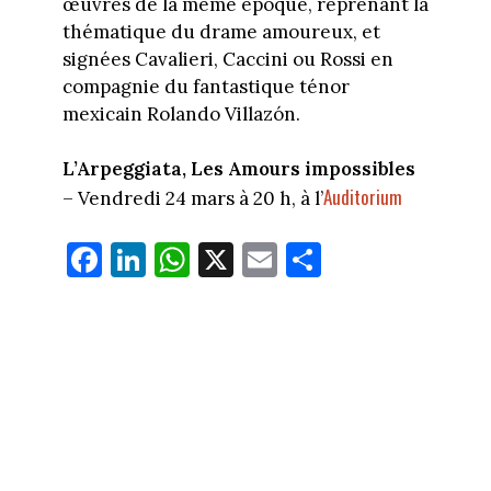
œuvres de la même époque, reprenant la
thématique du drame amoureux, et
signées Cavalieri, Caccini ou Rossi en
compagnie du fantastique ténor
mexicain Rolando Villazón.
L’Arpeggiata, Les Amours impossibles
Auditorium
– Vendredi 24 mars à 20 h, à l’
Fa
Li
W
X
E
Pa
ce
nk
ha
m
rt
bo
ed
ts
ail
ag
ok
In
Ap
er
p