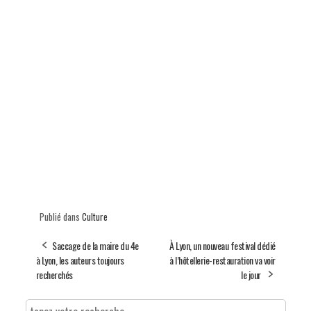
Publié dans
Culture
Saccage de la maire du 4e
À Lyon, un nouveau festival dédié
à Lyon, les auteurs toujours
à l’hôtellerie-restauration va voir
recherchés
le jour