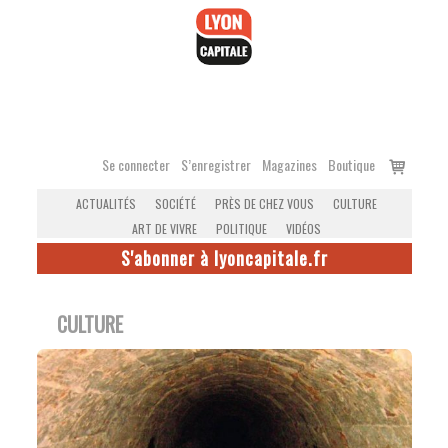
Accéder
au
contenu
Voir
Se connecter
S’enregistrer
Magazines
Boutique
le
ACTUALITÉS
SOCIÉTÉ
PRÈS DE CHEZ VOUS
CULTURE
panier
ART DE VIVRE
POLITIQUE
VIDÉOS
S'abonner à lyoncapitale.fr
CULTURE