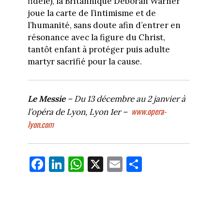
fidèle), la Britannique Deborah Warner
joue la carte de l’intimisme et de
l’humanité, sans doute afin d’entrer en
résonance avec la figure du Christ,
tantôt enfant à protéger puis adulte
martyr sacrifié pour la cause.
Le Messie
– Du 13 décembre au 2 janvier à
www.opera-
l’opéra de Lyon, Lyon 1er –
lyon.com
Fa
Li
W
X
E
Pa
ce
nk
ha
m
rt
bo
ed
ts
ail
ag
ok
In
Ap
er