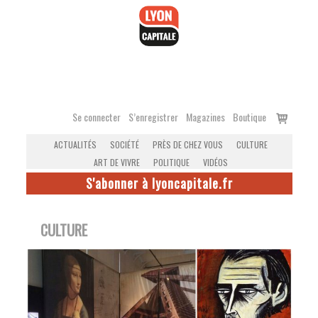
Accéder
au
contenu
Voir
Se connecter
S’enregistrer
Magazines
Boutique
le
ACTUALITÉS
SOCIÉTÉ
PRÈS DE CHEZ VOUS
CULTURE
panier
ART DE VIVRE
POLITIQUE
VIDÉOS
S'abonner à lyoncapitale.fr
CULTURE