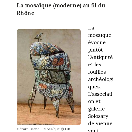
La mosaïque (moderne) au fil du
Rhône
La
mosaïque
évoque
plutôt
l’Antiquité
et les
fouilles
archéologi
ques.
L’associati
on et
galerie
Solosary
de Vienne
Gérard Brand – Mosaïque © DR
veut