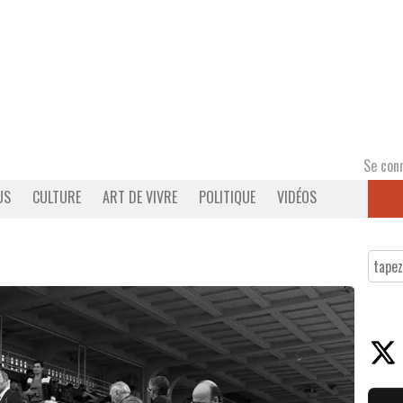
Se con
US
CULTURE
ART DE VIVRE
POLITIQUE
VIDÉOS