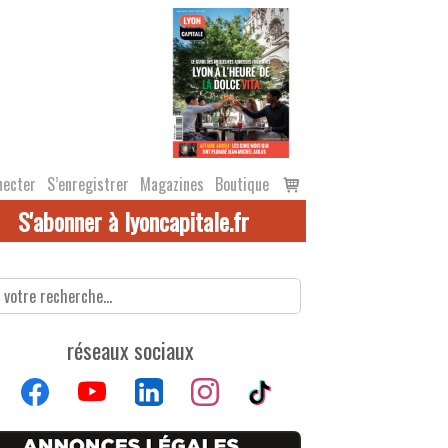
Voir
necter
S’enregistrer
Magazines
Boutique
le
S'abonner à lyoncapitale.fr
panier
réseaux sociaux