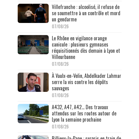
Villefranche : alcoolisé, il refuse de
se soumettre à un contrôle et mord
un gendarme
07/08/26
Le Rhône en vigilance orange
canicule : plusieurs gymnases
réquisitionnés dès demain à Lyon et
Villeurbanne
07/08/26
À Vaulx-en-Velin, Abdelkader Lahmar
serre la vis contre les dépôts
sauvages
07/08/26
A432, A47, A42… Des travaux
attendus sur les routes autour de
Lyon la semaine prochaine
07/08/26
Rillieux-la-Pape : surpris en train de