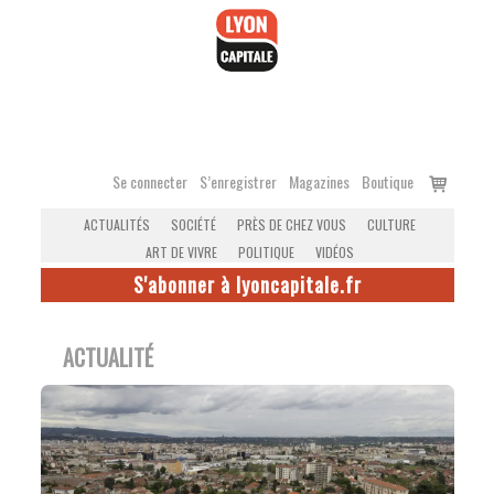
Accéder
au
contenu
Voir
Se connecter
S’enregistrer
Magazines
Boutique
le
ACTUALITÉS
SOCIÉTÉ
PRÈS DE CHEZ VOUS
CULTURE
panier
ART DE VIVRE
POLITIQUE
VIDÉOS
S'abonner à lyoncapitale.fr
ACTUALITÉ