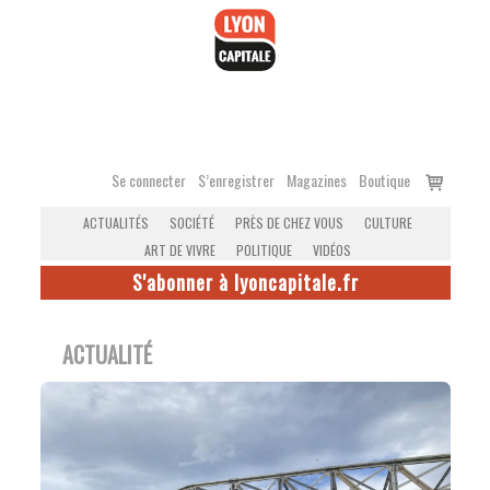
Accéder
au
contenu
Voir
Se connecter
S’enregistrer
Magazines
Boutique
le
ACTUALITÉS
SOCIÉTÉ
PRÈS DE CHEZ VOUS
CULTURE
panier
ART DE VIVRE
POLITIQUE
VIDÉOS
S'abonner à lyoncapitale.fr
ACTUALITÉ