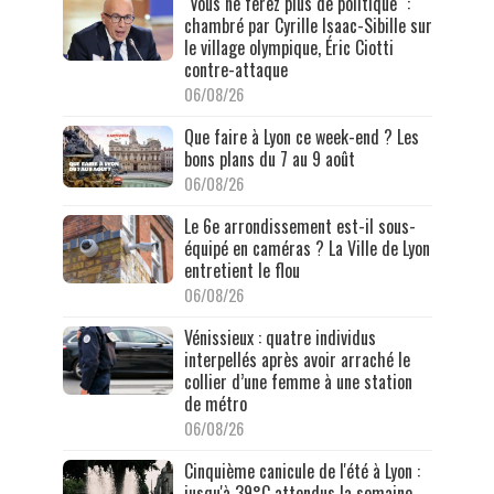
"Vous ne ferez plus de politique" :
chambré par Cyrille Isaac-Sibille sur
le village olympique, Éric Ciotti
contre-attaque
06/08/26
Que faire à Lyon ce week-end ? Les
bons plans du 7 au 9 août
06/08/26
Le 6e arrondissement est-il sous-
équipé en caméras ? La Ville de Lyon
entretient le flou
06/08/26
Vénissieux : quatre individus
interpellés après avoir arraché le
collier d’une femme à une station
de métro
06/08/26
Cinquième canicule de l'été à Lyon :
jusqu'à 39°C attendus la semaine