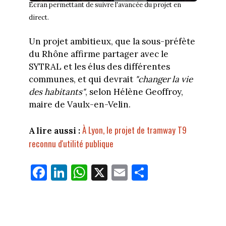
Ecran permettant de suivre l'avancée du projet en
direct.
Un projet ambitieux, que la sous-préfète
du Rhône affirme partager avec le
SYTRAL et les élus des différentes
communes, et qui devrait
"changer la vie
des habitants"
, selon Hélène Geoffroy,
maire de Vaulx-en-Velin.
À Lyon, le projet de tramway T9
A lire aussi :
reconnu d'utilité publique
Fa
Li
W
X
E
Pa
ce
nk
ha
m
rt
bo
ed
ts
ail
ag
ok
In
Ap
er