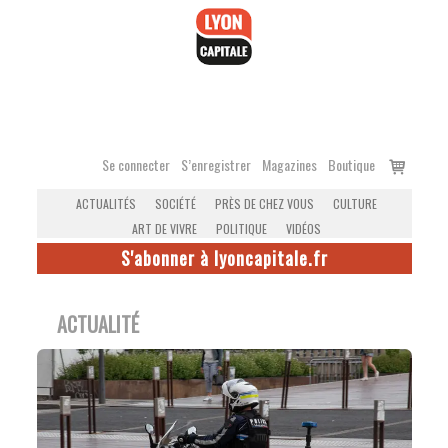
Accéder
au
contenu
Voir
Se connecter
S’enregistrer
Magazines
Boutique
le
ACTUALITÉS
SOCIÉTÉ
PRÈS DE CHEZ VOUS
CULTURE
panier
ART DE VIVRE
POLITIQUE
VIDÉOS
S'abonner à lyoncapitale.fr
ACTUALITÉ