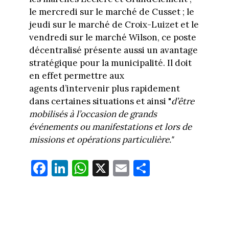
le mercredi sur le marché de Cusset ; le
jeudi sur le marché de Croix-Luizet et le
vendredi sur le marché Wilson, ce poste
décentralisé présente aussi un avantage
stratégique pour la municipalité. Il doit
en effet permettre aux
agents d’intervenir plus rapidement
dans certaines situations et ainsi "
d’être
mobilisés à l’occasion de grands
événements ou manifestations et lors de
missions et opérations particulière."
Fa
Li
W
X
E
Pa
ce
nk
ha
m
rt
bo
ed
ts
ail
ag
ok
In
Ap
er